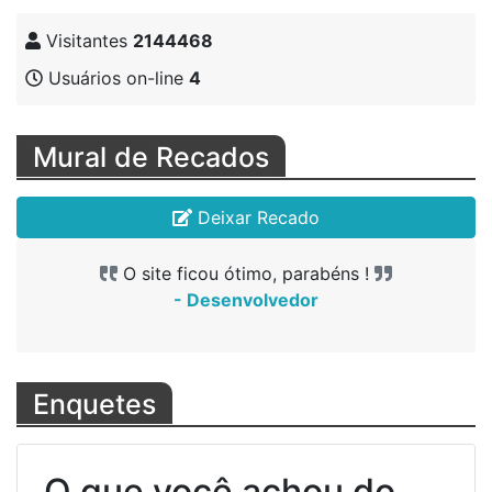
Visitantes
2144468
Usuários on-line
4
Mural de Recados
Deixar Recado
O site ficou ótimo, parabéns !
- Desenvolvedor
Enquetes
O que você achou do