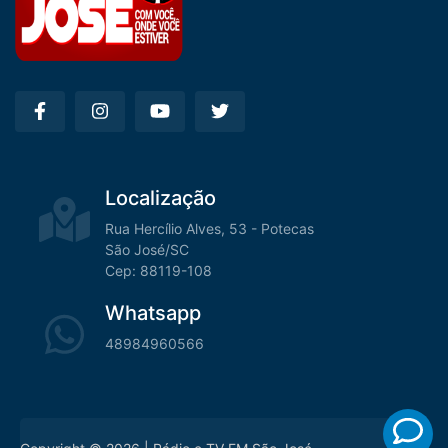
Localização
Rua Hercílio Alves, 53 - Potecas
São José/SC
Cep: 88119-108
Whatsapp
48984960566